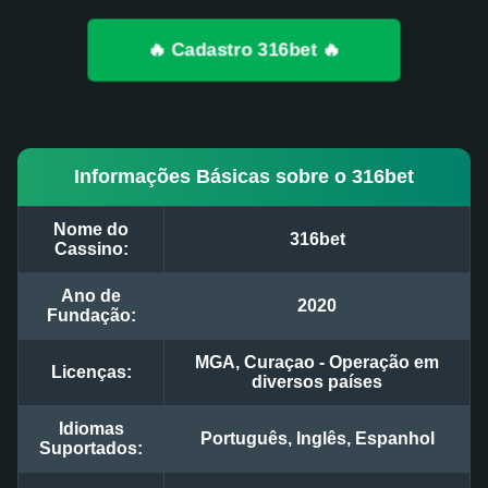
🔥 Cadastro 316bet 🔥
Informações Básicas sobre o 316bet
Nome do
316bet
Cassino:
Ano de
2020
Fundação:
MGA, Curaçao - Operação em
Licenças:
diversos países
Idiomas
Português, Inglês, Espanhol
Suportados: