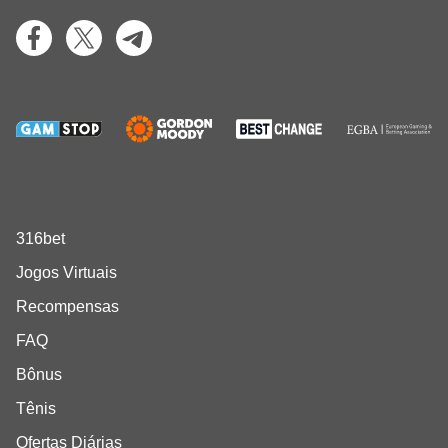
316bet
Jogos Virtuais
Recompensas
FAQ
Bônus
Tênis
Ofertas Diárias