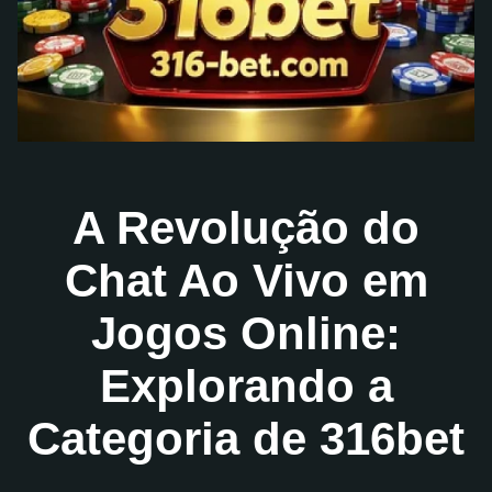
A Revolução do
Chat Ao Vivo em
Jogos Online:
Explorando a
Categoria de 316bet